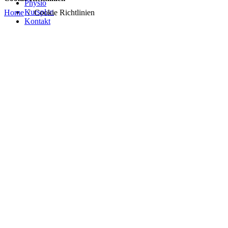
Physio
Kursplan
Home
/
Cookie Richtlinien
Kontakt