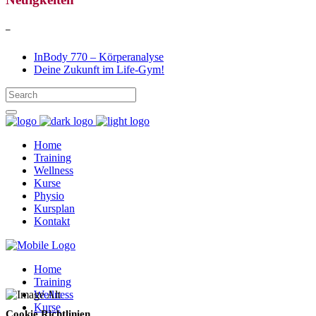
–
InBody 770 – Körperanalyse
Deine Zukunft im Life-Gym!
Home
Training
Wellness
Kurse
Physio
Kursplan
Kontakt
Home
Training
Wellness
Kurse
Cookie Richtlinien