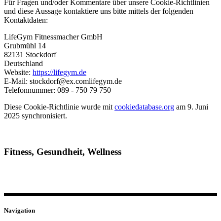
Für Fragen und/oder Kommentare über unsere Cookie-Richtlinien
und diese Aussage kontaktiere uns bitte mittels der folgenden
Kontaktdaten:
LifeGym Fitnessmacher GmbH
Grubmühl 14
82131 Stockdorf
Deutschland
Website:
https://lifegym.de
E-Mail:
stockdorf@
ex.com
lifegym.de
Telefonnummer: 089 - 750 79 750
Diese Cookie-Richtlinie wurde mit
cookiedatabase.org
am 9. Juni
2025 synchronisiert.
Fitness, Gesundheit, Wellness
Dein Ort für ein aktives und gesundes Leben. Gemeinsam
erreichen wir deine Ziele!
Navigation