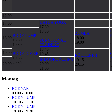
12.00
HATHA YOGA
17.00
17.30
18.30
ZUMBA
BODY PUMP
18.00
18.00
18.30
FUNCTIONAL -
19.00
19.30
TRAINING
18.45
19.00
BODYPOWER
19.45
RÜCKENFIT
19.35
INDOORCYCLING
19.15
20.35
20.00
20.00
20.15
21.00
Montag
BODYART
09.00
-
10.00
BODY PUMP
10.10
-
11.10
BODY PUMP
18.30
-
19.30