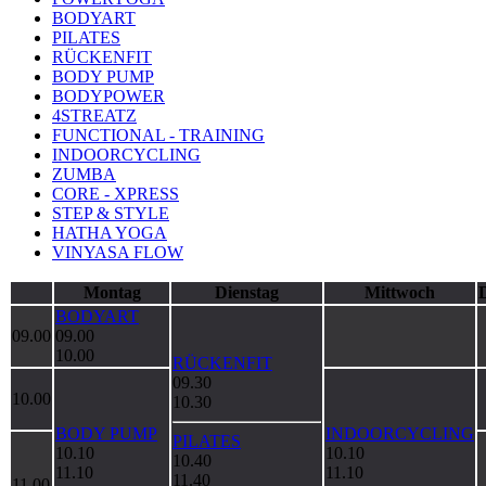
BODYART
PILATES
RÜCKENFIT
BODY PUMP
BODYPOWER
4STREATZ
FUNCTIONAL - TRAINING
INDOORCYCLING
ZUMBA
CORE - XPRESS
STEP & STYLE
HATHA YOGA
VINYASA FLOW
Montag
Dienstag
Mittwoch
BODYART
09.00
09.00
10.00
RÜCKENFIT
09.30
10.00
10.30
BODY PUMP
INDOORCYCLING
PILATES
10.10
10.10
10.40
11.10
11.10
11.40
11.00