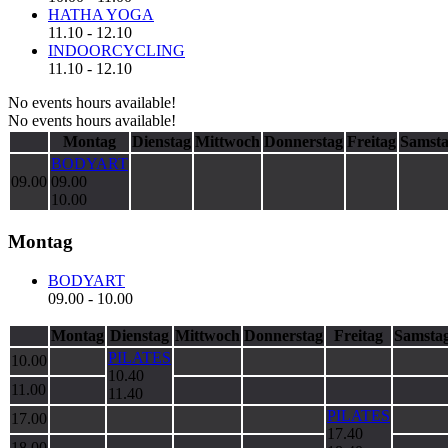
HATHA YOGA
11.10
-
12.10
INDOORCYCLING
11.10
-
12.10
No events hours available!
No events hours available!
Montag
Dienstag
Mittwoch
Donnerstag
Freitag
Samst
BODYART
09.00
09.00
10.00
Montag
BODYART
09.00
-
10.00
Montag
Dienstag
Mittwoch
Donnerstag
Freitag
Samsta
PILATES
10.00
10.40
11.00
11.40
PILATES
17.00
17.40
18.00