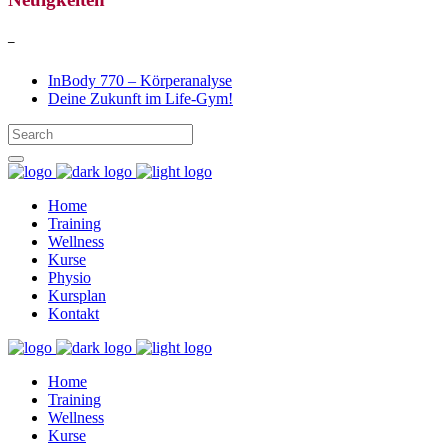
–
InBody 770 – Körperanalyse
Deine Zukunft im Life-Gym!
Home
Training
Wellness
Kurse
Physio
Kursplan
Kontakt
Home
Training
Wellness
Kurse