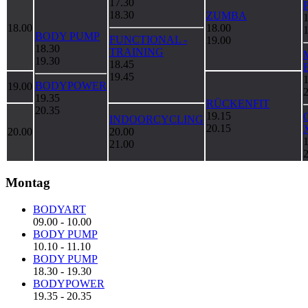
17.30
18.30
ZUMBA
18.00
18.00
BODY PUMP
FUNCTIONAL -
19.00
18.30
TRAINING
19.30
18.45
19.45
BODYPOWER
19.00
19.35
RÜCKENFIT
20.35
19.15
INDOORCYCLING
20.15
20.00
20.00
21.00
Montag
BODYART
09.00
-
10.00
BODY PUMP
10.10
-
11.10
BODY PUMP
18.30
-
19.30
BODYPOWER
19.35
-
20.35