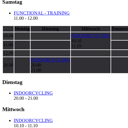
Samstag
FUNCTIONAL - TRAINING
11.00
-
12.00
Montag
Dienstag
Mittwoch
Donners
INDOORCYCLING
10.00
10.10
11.00
11.10
12.00
INDOORCYCLING
20.00
20.00
21.00
Dienstag
INDOORCYCLING
20.00
-
21.00
Mittwoch
INDOORCYCLING
10.10
-
11.10