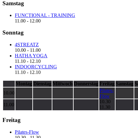
Samstag
FUNCTIONAL - TRAINING
11.00
-
12.00
Sonntag
4STREATZ
10.00
-
11.00
HATHA YOGA
11.10
-
12.10
INDOORCYCLING
11.10
-
12.10
Montag
Dienstag
Mittwoch
Donnerstag
Freitag
Samstag
S
Pilates-
10.00
Flow
10.30
11.00
11.30
Freitag
Pilates-Flow
10.30
-
11.30