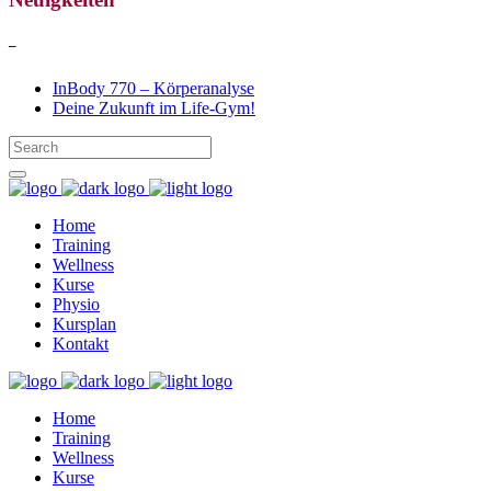
–
InBody 770 – Körperanalyse
Deine Zukunft im Life-Gym!
Home
Training
Wellness
Kurse
Physio
Kursplan
Kontakt
Home
Training
Wellness
Kurse