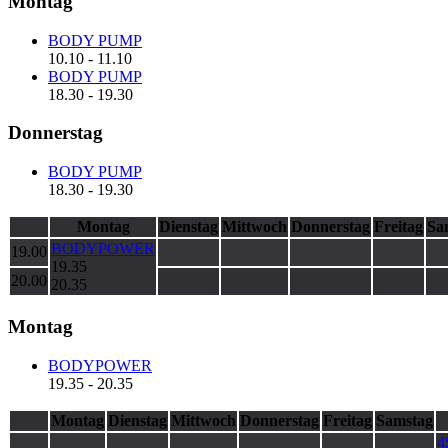
Montag
BODY PUMP
10.10
-
11.10
BODY PUMP
18.30
-
19.30
Donnerstag
BODY PUMP
18.30
-
19.30
Montag
Dienstag
Mittwoch
Donnerstag
Freitag
Sa
BODYPOWER
19.00
19.35
20.00
20.35
Montag
BODYPOWER
19.35
-
20.35
Montag
Dienstag
Mittwoch
Donnerstag
Freitag
Samstag
4