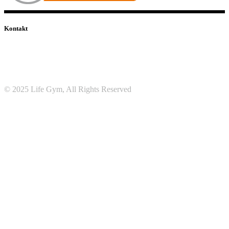
Kontakt
info@lifegym.de
Grubmühl 14, 82131 Stockdorf
089 / 750 79 750
Mo–Fr: 8:30 – 22:00 Uhr | Sa–So: 09:30 – 20:00 Uhr
FOLGE UNS:
© 2025 Life Gym, All Rights Reserved