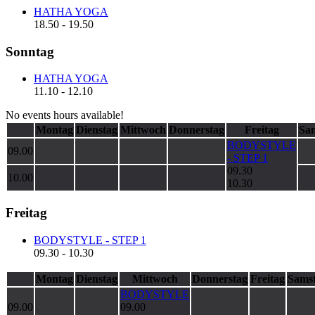
HATHA YOGA
18.50
-
19.50
Sonntag
HATHA YOGA
11.10
-
12.10
No events hours available!
Montag
Dienstag
Mittwoch
Donnerstag
Freitag
Sa
BODYSTYLE
09.00
- STEP 1
09.30
10.00
10.30
Freitag
BODYSTYLE - STEP 1
09.30
-
10.30
Montag
Dienstag
Mittwoch
Donnerstag
Freitag
Sams
BODYSTYLE
09.00
09.00