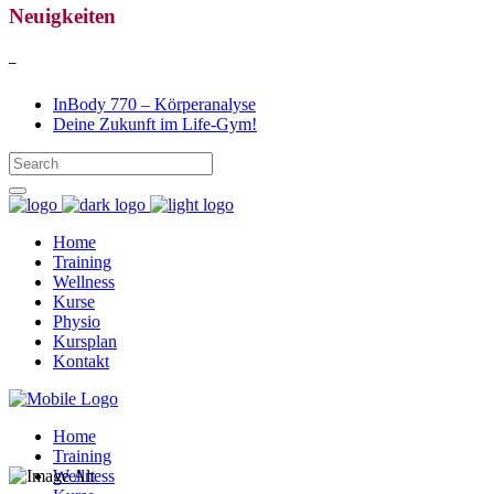
Neuigkeiten
–
InBody 770 – Körperanalyse
Deine Zukunft im Life-Gym!
Home
Training
Wellness
Kurse
Physio
Kursplan
Kontakt
Home
Training
Wellness